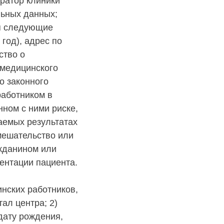
тратор клиники
льных данных;
ся следующие
 год), адрес по
ство о
 медицинского
о законного
работником в
ном с ними риске,
аемых результатах
мешательство или
жданином или
ентации пациента.
нских работников,
ал центра; 2)
дату рождения,