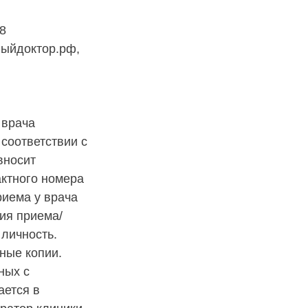
8
ныйдоктор.рф,
 врача
соответствии с
вносит
актного номера
риема у врача
ия приема/
личность.
ные копии.
ных с
ается в