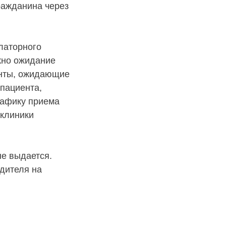
ражданина через
латорного
жно ожидание
енты, ожидающие
пациента,
рафику приема
 клиники
не выдается.
дителя на