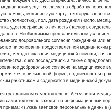
овании документов, удостоверяющих личность, регис
 медицинских услуг; согласие на обработку персона
ую помощь; медицинскую карту, в которую заносят
тво (полностью), пол, дата рождения (число, месяц,
нта, удостоверяющего личность (паспорт, свидетель
ражданство. Необходимым предварительным условием
ванного добровольного согласия гражданина или ег
ьство на основании предоставленной медицинским 
лях, методах оказания медицинской помощи, связан
тельства, о его последствиях, а также о предполаг
ованное добровольное согласие на медицинское в
формляется в письменной форме, подписывается гра
ским работником и содержится в медицинской докум
ся гражданином самостоятельно, без участия медици
анин самостоятельно заходит на информационный порт
я приема; 4) Указывает свои персональные данные (